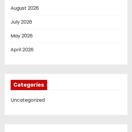
August 2026
July 2026
May 2026
April 2026
Categories
Uncategorized