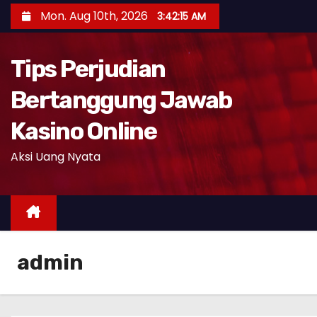
S
Mon. Aug 10th, 2026
3:42:15 AM
k
i
Tips Perjudian
p
t
Bertanggung Jawab
o
Kasino Online
c
o
Aksi Uang Nyata
n
t
e
n
t
admin