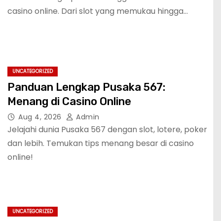
casino online. Dari slot yang memukau hingga…
UNCATEGORIZED
Panduan Lengkap Pusaka 567:
Menang di Casino Online
Aug 4, 2026
Admin
Jelajahi dunia Pusaka 567 dengan slot, lotere, poker
dan lebih. Temukan tips menang besar di casino
online!
UNCATEGORIZED