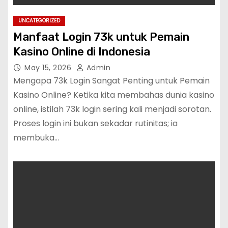
UNCATEGORIZED
Manfaat Login 73k untuk Pemain
Kasino Online di Indonesia
May 15, 2026
Admin
Mengapa 73k Login Sangat Penting untuk Pemain
Kasino Online? Ketika kita membahas dunia kasino
online, istilah 73k login sering kali menjadi sorotan.
Proses login ini bukan sekadar rutinitas; ia
membuka…