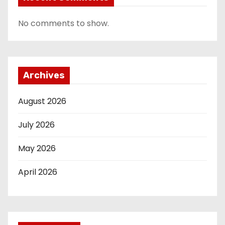
No comments to show.
Archives
August 2026
July 2026
May 2026
April 2026