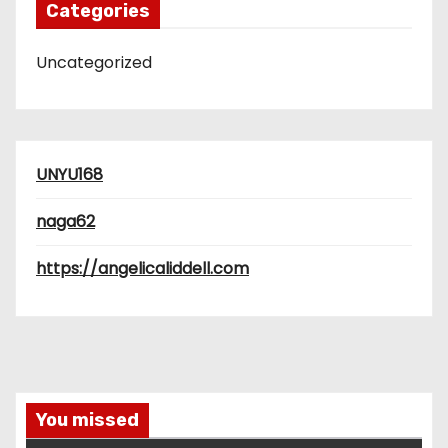
Categories
Uncategorized
UNYU168
naga62
https://angelicaliddell.com
You missed