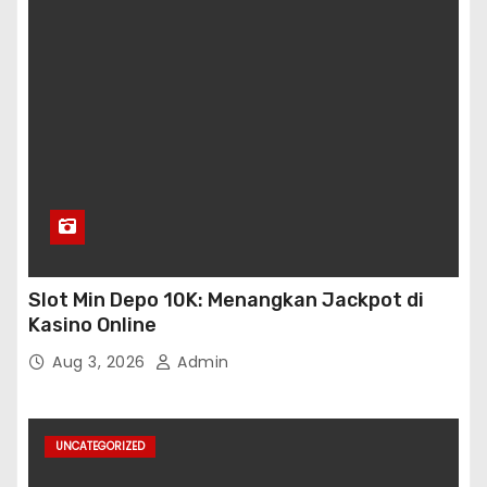
Slot Min Depo 10K: Menangkan Jackpot di
Kasino Online
Aug 3, 2026
Admin
UNCATEGORIZED