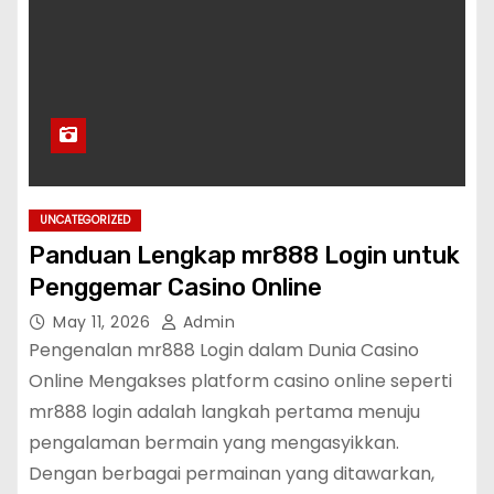
UNCATEGORIZED
Panduan Lengkap mr888 Login untuk
Penggemar Casino Online
May 11, 2026
Admin
Pengenalan mr888 Login dalam Dunia Casino
Online Mengakses platform casino online seperti
mr888 login adalah langkah pertama menuju
pengalaman bermain yang mengasyikkan.
Dengan berbagai permainan yang ditawarkan,