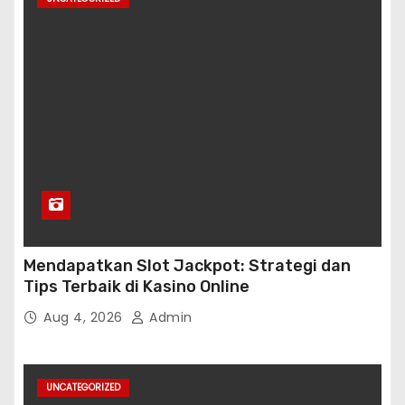
Mendapatkan Slot Jackpot: Strategi dan
Tips Terbaik di Kasino Online
Aug 4, 2026
Admin
UNCATEGORIZED