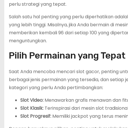
perlu strategi yang tepat.
Salah satu hal penting yang perlu diperhatikan ad
yang lebih tinggi. Misalnya, jika Anda bermain di mes
memberikan kembali 96 dari setiap 100 yang dipertar
menguntungkan.
Pilih Permainan yang Tepat
Saat Anda mencoba mencari slot gacor, penting un
berbagai jenis permainan yang tersedia, dan setiap je
kategori yang perlu Anda pertimbangkan:
Slot Video:
Menawarkan grafis menawan dan fitur
Slot Klasik:
Terinspirasi dari mesin slot tradision
Slot Progresif:
Memiliki jackpot yang terus men