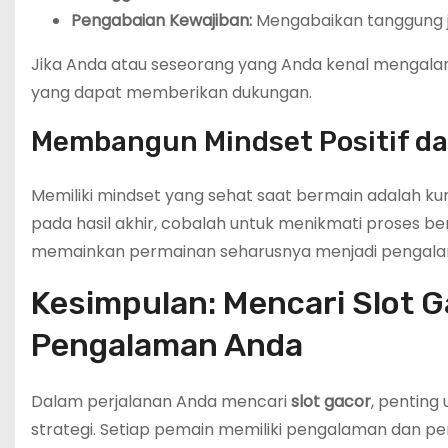
Pengabaian Kewajiban:
Mengabaikan tanggung ja
Jika Anda atau seseorang yang Anda kenal mengalami
yang dapat memberikan dukungan.
Membangun Mindset Positif d
Memiliki mindset yang sehat saat bermain adalah kun
pada hasil akhir, cobalah untuk menikmati proses b
memainkan permainan seharusnya menjadi pengal
Kesimpulan: Mencari Slot 
Pengalaman Anda
Dalam perjalanan Anda mencari
slot gacor
, penting
strategi. Setiap pemain memiliki pengalaman dan pe