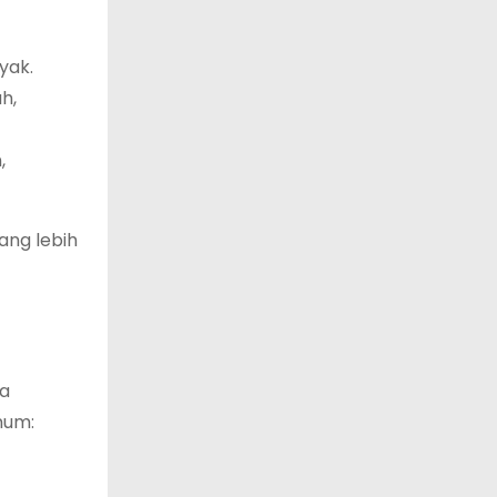
yak.
h,
,
ang lebih
sa
mum: