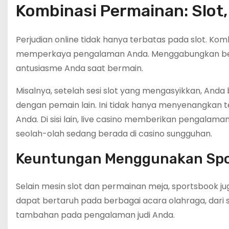
Kombinasi Permainan: Slot,
Perjudian online tidak hanya terbatas pada slot. Kom
memperkaya pengalaman Anda. Menggabungkan ber
antusiasme Anda saat bermain.
Misalnya, setelah sesi slot yang mengasyikkan, And
dengan pemain lain. Ini tidak hanya menyenangkan 
Anda. Di sisi lain, live casino memberikan pengalama
seolah-olah sedang berada di casino sungguhan.
Keuntungan Menggunakan Spo
Selain mesin slot dan permainan meja, sportsbook ju
dapat bertaruh pada berbagai acara olahraga, dari 
tambahan pada pengalaman judi Anda.