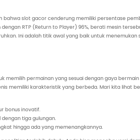
alah bahwa slot gacor cenderung memiliki persentase pe
in dengan RTP (Return to Player) 96%, berati mesin terseb
uhkan. Ini adalah titik awal yang baik untuk menemukan 
tuk memilih permainan yang sesuai dengan gaya bermain
nis memiliki karakteristik yang berbeda. Mari kita lihat 
 bonus inovatif.
al dengan tiga gulungan.
ingkat hingga ada yang memenangkannya.