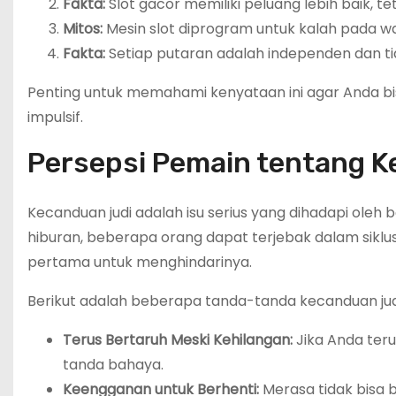
Fakta:
Slot gacor memiliki peluang lebih baik, 
Mitos:
Mesin slot diprogram untuk kalah pada wa
Fakta:
Setiap putaran adalah independen dan t
Penting untuk memahami kenyataan ini agar Anda bi
impulsif.
Persepsi Pemain tentang 
Kecanduan judi adalah isu serius yang dihadapi ole
hiburan, beberapa orang dapat terjebak dalam siklus
pertama untuk menghindarinya.
Berikut adalah beberapa tanda-tanda kecanduan judi
Terus Bertaruh Meski Kehilangan:
Jika Anda ter
tanda bahaya.
Keengganan untuk Berhenti:
Merasa tidak bisa b