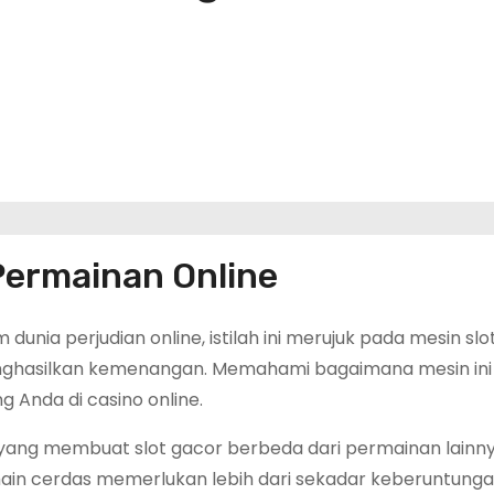
Permainan Online
 dunia perjudian online, istilah ini merujuk pada mesin sl
menghasilkan kemenangan. Memahami bagaimana mesin ini
 Anda di casino online.
a yang membuat slot gacor berbeda dari permainan lainny
main cerdas memerlukan lebih dari sekadar keberuntunga