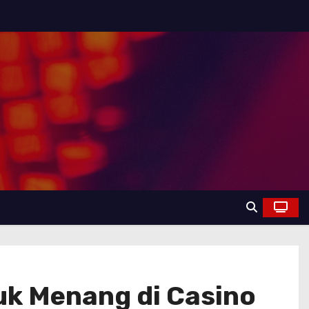
uk Menang di Casino