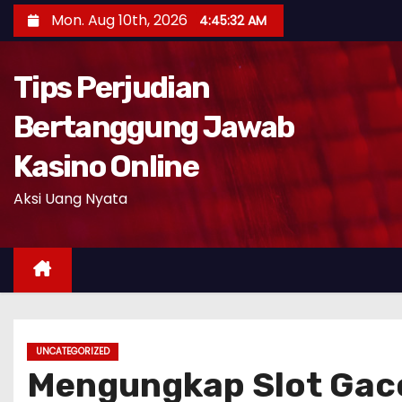
S
Mon. Aug 10th, 2026
4:45:33 AM
k
i
Tips Perjudian
p
t
Bertanggung Jawab
o
Kasino Online
c
o
Aksi Uang Nyata
n
t
e
n
t
UNCATEGORIZED
Mengungkap Slot Gaco