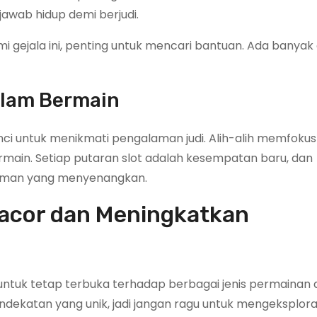
wab hidup demi berjudi.
 gejala ini, penting untuk mencari bantuan. Ada banyak 
alam Bermain
ci untuk menikmati pengalaman judi. Alih-alih memfokusk
ermain. Setiap putaran slot adalah kesempatan baru, dan
aman yang menyenangkan.
Gacor dan Meningkatkan
 untuk tetap terbuka terhadap berbagai jenis permainan
ndekatan yang unik, jadi jangan ragu untuk mengeksplora