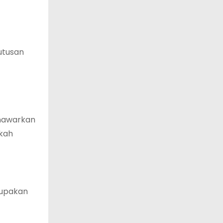
utusan
enawarkan
gkah
rupakan