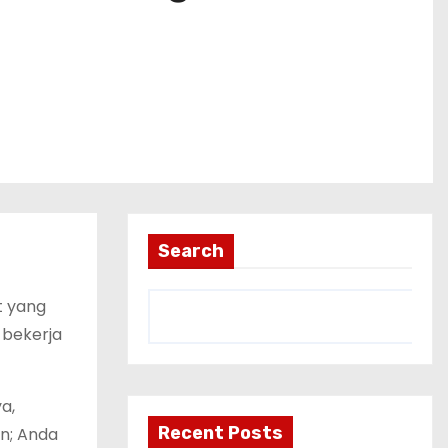
Search
ot yang
 bekerja
a,
Recent Posts
n; Anda